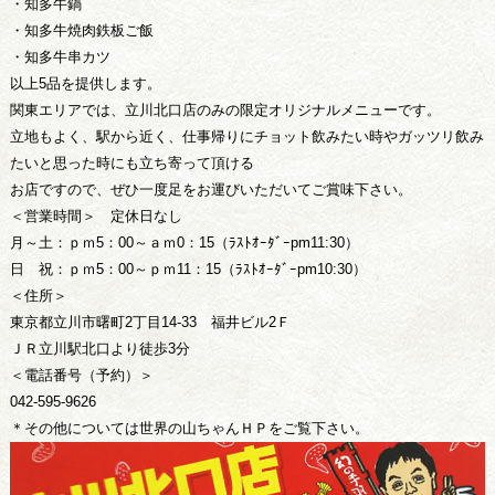
・知多牛鍋
・知多牛焼肉鉄板ご飯
・知多牛串カツ
以上5品を提供します。
関東エリアでは、立川北口店のみの限定オリジナルメニューです。
立地もよく、駅から近く、仕事帰りにチョット飲みたい時やガッツリ飲み
たいと思った時にも立ち寄って頂ける
お店ですので、ぜひ一度足をお運びいただいてご賞味下さい。
＜営業時間＞ 定休日なし
月～土：ｐｍ5：00～ａｍ0：15（ﾗｽﾄｵｰﾀﾞｰpm11:30）
日 祝：ｐｍ5：00～ｐｍ11：15（ﾗｽﾄｵｰﾀﾞｰpm10:30）
＜住所＞
東京都立川市曙町2丁目14-33 福井ビル2Ｆ
ＪＲ立川駅北口より徒歩3分
＜電話番号（予約）＞
042-595-9626
＊その他については世界の山ちゃんＨＰをご覧下さい。