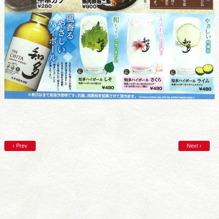
‹ Prev
Next ›