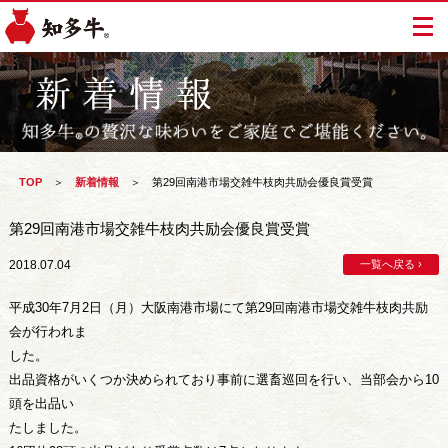
TOP
＞
新着情報
＞
第29回南港市場交雑牛枝肉共励会優良賞受賞
第29回南港市場交雑牛枝肉共励会優良賞受賞
2018.07.04
一覧へ戻る ›
平成30年7月2日（月）大阪南港市場にて第29回南港市場交雑牛枝肉共励
会が行われま
した。
出品資格がいくつか決められており事前に選畜巡回を行い、当部会から10
頭を出品い
たしました。