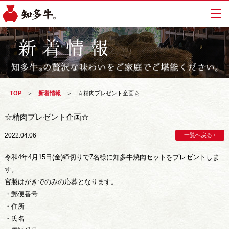
TOP
＞
新着情報
＞
☆精肉プレゼント企画☆
☆精肉プレゼント企画☆
2022.04.06
一覧へ戻る ›
令和4年4月15日(金)締切りで7名様に知多牛焼肉セットをプレゼントしま
す。
官製はがきでのみの応募となります。
・郵便番号
・住所
・氏名