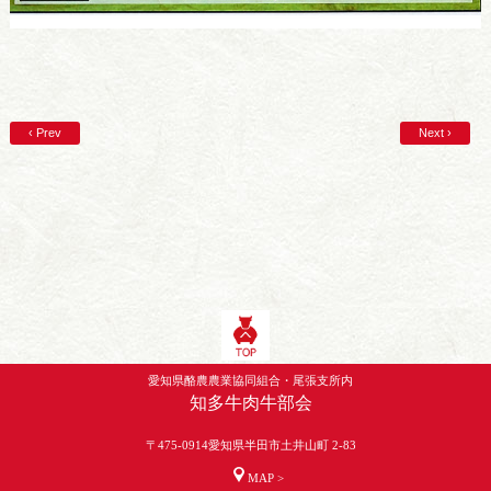
‹ Prev
Next ›
愛知県酪農農業協同組合・尾張支所内
知多牛肉牛部会
〒475-0914愛知県半田市土井山町 2-83
MAP >